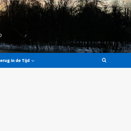
O
erug in de Tijd