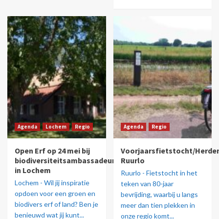
Agenda
Lochem
Regio
Agenda
Regio
Open Erf op 24 mei bij
Voorjaarsfietstocht/Herde
biodiversiteitsambassadeur
Ruurlo
in Lochem
Ruurlo - Fietstocht in het
Lochem - Wil jij inspiratie
teken van 80-jaar
opdoen voor een groen en
bevrijding, waarbij u langs
biodivers erf of land? Ben je
meer dan tien plekken in
benieuwd wat jij kunt...
onze regio komt...