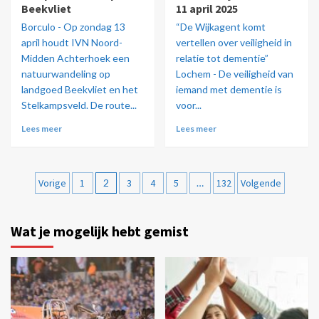
Beekvliet
11 april 2025
Borculo - Op zondag 13
“De Wijkagent komt
april houdt IVN Noord-
vertellen over veiligheid in
Midden Achterhoek een
relatie tot dementie”
natuurwandeling op
Lochem - De veiligheid van
landgoed Beekvliet en het
iemand met dementie is
Stelkampsveld. De route...
voor...
Lees meer
Lees meer
Vorige
1
2
3
4
5
…
132
Volgende
Wat je mogelijk hebt gemist