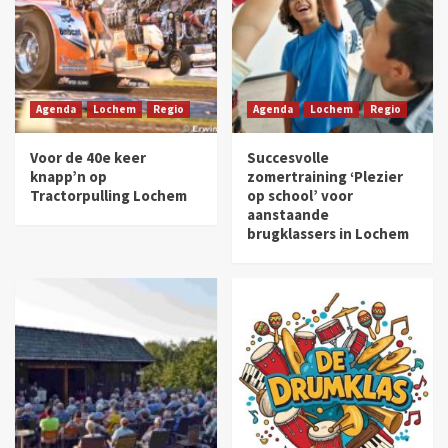
Agenda
Lochem
Regio
Agenda
Lochem
Regio
Voor de 40e keer
Succesvolle
knapp’n op
zomertraining ‘Plezier
Tractorpulling Lochem
op school’ voor
aanstaande
brugklassers in Lochem