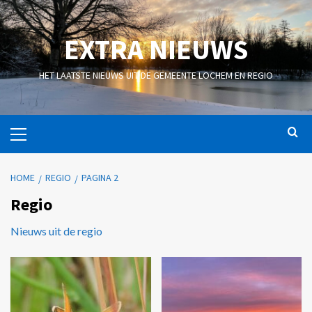
EXTRA NIEUWS
HET LAATSTE NIEUWS UIT DE GEMEENTE LOCHEM EN REGIO
HOME
REGIO
PAGINA 2
Regio
Nieuws uit de regio