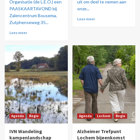
Organisatie (de L.E.O.) een
uit om deel te nemen aan
PAASKAARTAVOND bij
onze...
Zalencentrum Bousema,
Lees meer
Zutphenseweg 35...
Lees meer
Agenda
Regio
Agenda
Lochem
Regio
IVN Wandeling
Alzheimer Trefpunt
kampenlandschap
Lochem bijeenkomst