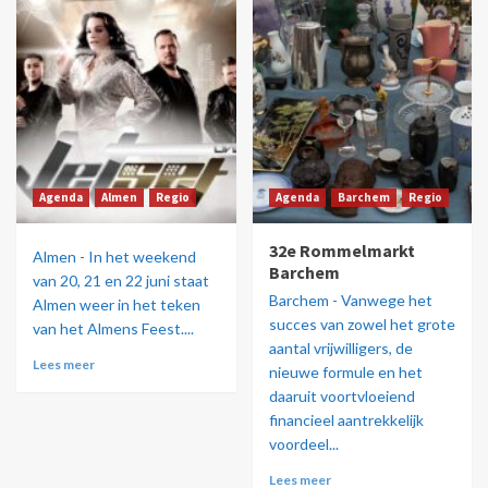
Agenda
Almen
Regio
Agenda
Barchem
Regio
32e Rommelmarkt
Almen - In het weekend
Barchem
van 20, 21 en 22 juni staat
Barchem - Vanwege het
Almen weer in het teken
succes van zowel het grote
van het Almens Feest....
aantal vrijwilligers, de
Lees meer
nieuwe formule en het
daaruit voortvloeiend
financieel aantrekkelijk
voordeel...
Lees meer