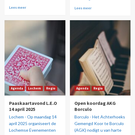
Lees meer
Lees meer
Agenda
Lochem
Regio
Agenda
Regio
Paaskaartavond L.E.O
Open koordag AKG
14 april 2025
Borculo
Lochem - Op maandag 14
Borculo - Het Achterhoeks
april 2025 organiseert de
Gemengd Koor te Borculo
Lochemse Evenementen
(AGK) nodigt u van harte